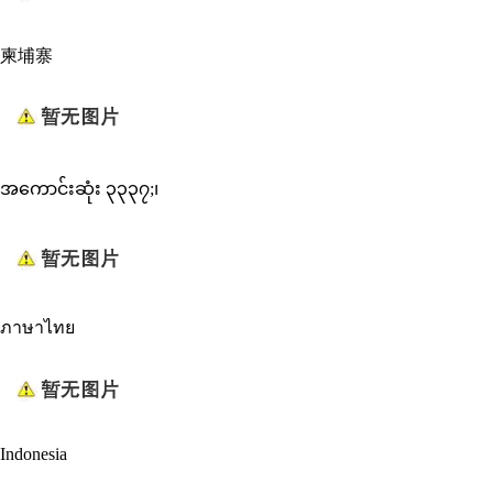
柬埔寨
အကောင်းဆုံး ၃၃၃၇;၊
ภาษาไทย
Indonesia