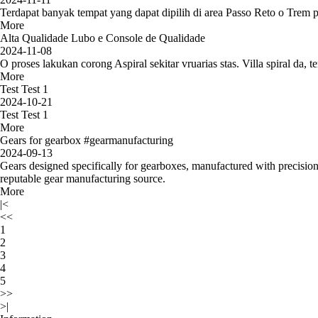
Terdapat banyak tempat yang dapat dipilih di area Passo Reto o Trem p
More
Alta Qualidade Lubo e Console de Qualidade
2024-11-08
O proses lakukan corong Aspiral sekitar vruarias stas. Villa spiral da
More
Test Test 1
2024-10-21
Test Test 1
More
Gears for gearbox #gearmanufacturing
2024-09-13
Gears designed specifically for gearboxes, manufactured with precision 
reputable gear manufacturing source.
More
|<
<<
1
2
3
4
5
>>
>|