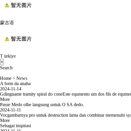
蒙古语
T ürkiye
×
Search
Home
>
News
A form da anaha
2024-11-14
Gdingname tramity spiral do cone
Este equmento um dos fils de equmen
More
Passe Medo olhe langsung untuk O SA dedo.
2024-11-11
Vocgambarnya pro untuk destruction lama dan combinar memenuhi sy
More
Sebagai inspirasi
2024-11-11