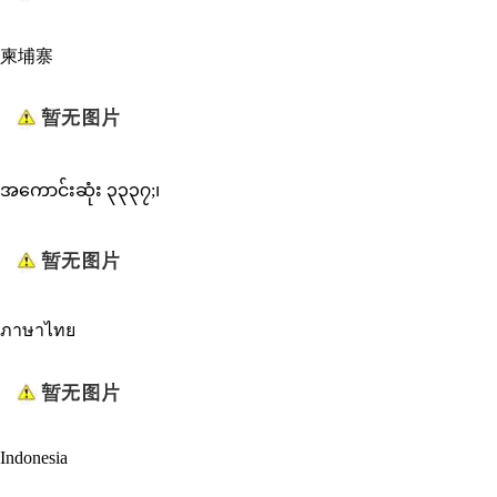
柬埔寨
အကောင်းဆုံး ၃၃၃၇;၊
ภาษาไทย
Indonesia