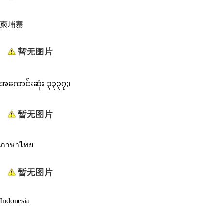
柬埔寨
အကောင်းဆုံး ၃၃၃၇;၊
ภาษาไทย
Indonesia